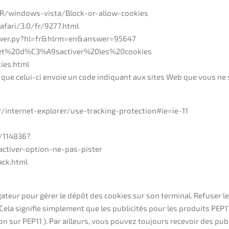
-FR/windows-vista/Block-or-allow-cookies
Safari/3.0/fr/9277.html
swer.py?hl=fr&hlrm=en&answer=95647
%20et%20d%C3%A9sactiver%20les%20cookies
ies.html
ue celui-ci envoie un code indiquant aux sites Web que vous ne s
r/internet-explorer/use-tracking-protection#ie=ie-11
/114836?
activer-option-ne-pas-pister
ack.html
gateur pour gérer le dépôt des cookies sur son terminal. Refuser le
. Cela signifie simplement que les publicités pour les produits PE
ion sur PEP11 ). Par ailleurs, vous pouvez toujours recevoir des p