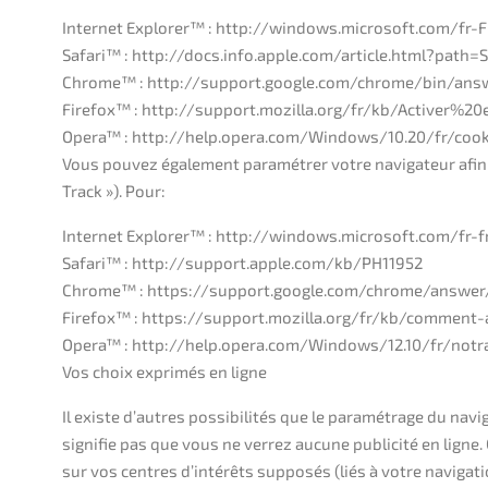
Internet Explorer™ : http://windows.microsoft.com/fr
Safari™ : http://docs.info.apple.com/article.html?path=
Chrome™ : http://support.google.com/chrome/bin/an
Firefox™ : http://support.mozilla.org/fr/kb/Activer
Opera™ : http://help.opera.com/Windows/10.20/fr/cook
Vous pouvez également paramétrer votre navigateur afin q
Track »). Pour:
Internet Explorer™ : http://windows.microsoft.com/fr-f
Safari™ : http://support.apple.com/kb/PH11952
Chrome™ : https://support.google.com/chrome/answer
Firefox™ : https://support.mozilla.org/fr/kb/comment-
Opera™ : http://help.opera.com/Windows/12.10/fr/notr
Vos choix exprimés en ligne
Il existe d’autres possibilités que le paramétrage du navi
signifie pas que vous ne verrez aucune publicité en ligne
sur vos centres d’intérêts supposés (liés à votre navigat