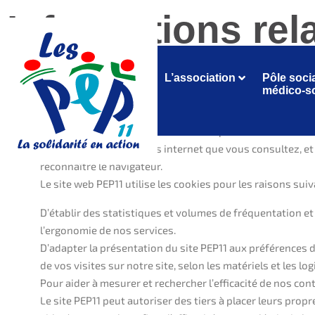
Informations rel
Accueil
Informations relatives aux cookies
L’association
Pôle socia
médico-so
1- Les Cookies
Les Cookies sont des fichiers textes qui sont stockées da
enregistrées par les sites internet que vous consultez, et 
reconnaître le navigateur.
Le site web PEP11 utilise les cookies pour les raisons suiv
D’établir des statistiques et volumes de fréquentation et
l’ergonomie de nos services.
D’adapter la présentation du site PEP11 aux préférences d’a
de vos visites sur notre site, selon les matériels et les l
Pour aider à mesurer et rechercher l’efficacité de nos con
Le site PEP11 peut autoriser des tiers à placer leurs prop