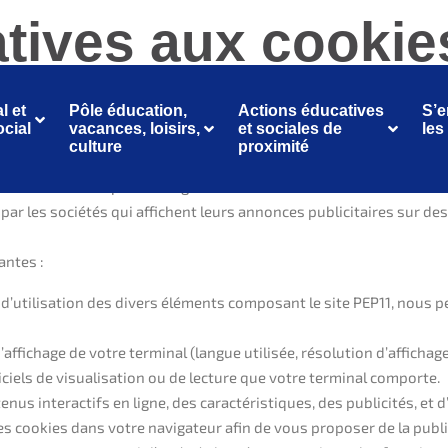
atives aux cookie
l et
Pôle éducation,
Actions éducatives
S’e
cial
vacances, loisirs,
et sociales de
les
culture
proximité
ns des dossiers par le navigateur Internet sur votre ordinateur. L
par les sociétés qui affichent leurs annonces publicitaires sur des
antes :
 d’utilisation des divers éléments composant le site PEP11, nous pe
ffichage de votre terminal (langue utilisée, résolution d’affichage,
ogiciels de visualisation ou de lecture que votre terminal comporte.
tenus interactifs en ligne, des caractéristiques, des publicités, e
res cookies dans votre navigateur afin de vous proposer de la publi