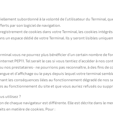
ellement subordonné à la volonté de l’utilisateur du Terminal, que
ferts par son logiciel de navigation.
enregistrement de cookies dans votre Terminal, les cookies intégr
 un espace dédié de votre Terminal. Ils y seront lisibles uniquem
erminal vous ne pourrez plus bénéficier d’un certain nombre de f
ternet PEP11. Tel serait le cas si vous tentiez d’accéder à nos co
-ou nos prestataires- ne pourrions pas reconnaître, à des fins de c
angue et d’affichage ou le pays depuis lequel votre terminal sembl
rnant les conséquences liées au fonctionnement dégradé de nos ser
res au fonctionnement du site et que vous auriez refusés ou supp
us utilisez ?
ion de chaque navigateur est différente. Elle est décrite dans le me
its en matière de cookies. Pour :