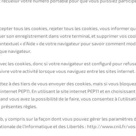
 recueillir votre numéro portable pour que vous puissiez participe
cepter tous les cookies, rejeter tous les cookies, vous informer q
fuser son enregistrement dans votre terminal, et supprimer vos c
ontextuel « d’Aide » de votre navigateur pour savoir comment modi
aque navigateur.
ec les cookies, donc si votre navigateur est configuré pour refuser
vre votre activité lorsque vous naviguez entre les sites internet.
tez à des tiers de vous envoyer des cookies, mais si vous bloquez
internet PEP11. En utilisant le site internet PEP11 et en choisissan
and vous avez la possibilité de le faire, vous consentez à l’utilis
s présentes règles.
web, y compris sur la façon dont vous pouvez gérer les paramètres 
ationale de l’Informatique et des Libertés : http://www.cnil.fr/v