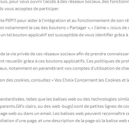
essus, pour vous ouvrir l’accès à des réseaux sociaux, des fonction
 vous acceptez de participer.
ite PEP11 pour aider à l’intégration et au fonctionnement de son rés
est notamment le cas des boutons « Partager », « J’aime », issus de
 un tel bouton applicatif est susceptible de vous identifier grâce
 de la vie privée de ces réseaux sociaux afin de prendre connaissa
ent recueillir grâce à ces boutons applicatifs. Ces politiques de 
iaux, notamment en paramétrant vos comptes d’utilisation de cha
ion des cookies, consultez « Vos Choix Concernant les Cookies et les
dardisées, telles que les balises web ou des technologies similair
nsparents,GIFs clairs, ou des web-bugs) sont de petites lignes de c
page web ou dans un email. Les balises web peuvent reconnaître c
ultation d’une page, et une description de la page où la balise web 