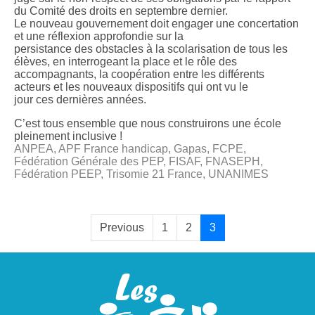
du Comité des droits en septembre dernier.
Le nouveau gouvernement doit engager une concertation
et une réflexion approfondie sur la
persistance des obstacles à la scolarisation de tous les
élèves, en interrogeant la place et le rôle des
accompagnants, la coopération entre les différents
acteurs et les nouveaux dispositifs qui ont vu le
jour ces dernières années.
C’est tous ensemble que nous construirons une école
pleinement inclusive !
ANPEA, APF France handicap, Gapas, FCPE,
Fédération Générale des PEP, FISAF, FNASEPH,
Fédération PEEP, Trisomie 21 France, UNANIMES
Previous
1
2
3