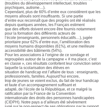
(troubles du développement intellectuel, troubles
psychiques, autisme…).
Cependant, plus de 60% d’entre eux considèrent que les
moyens alloués sont insuffisants. Si une partie
d’entre eux reconnaît que des progrès ont été réalisés
depuis quelques années, les Français estiment
que des efforts doivent encore être fournis notamment
pour la formation des différents acteurs de
l’école (enseignants, personnels éducatifs…), jugée
prioritaire pour 62% d’entre eux, l’amélioration des
moyens humains disponibles (61%), et une meilleure
accessibilité des bâtiments (54%).
Pour les associations à l’origine de ce sondage et
regroupées autour de la campagne « # ma place, c’est
en classe », ces résultats confortent leur conviction selon
laquelle la scolarisation des élèves en
situation de handicap est l’affaire de tous : enseignants,
professionnels, familles. Aujourd’hui encore,
trop de jeunes se voient exclus, du fait de leur handicap
et faute d’un accompagnement suffisant et
adapté, de l’école de la République, et ce malgré la
ratification par la France de la Convention
internationale des droits des personnes handicapées
(CIDPH). Notre pays a d’ailleurs été sévèrement
jugé sur le non-respect de ses obligations par le rapport